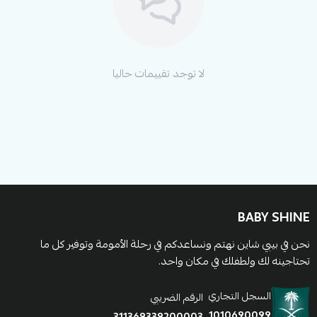
لا توجد تقييمات حاليا
BABY SHINE
نحن في بيبي شاين نهتم ونساعدكم في رحلة الأمومة وتوفير كل ما
تحتاجينه لك ولطفلك في مكان واحد.
السجل التجاري
الرقم الضريبي
1010690099
311369339200003