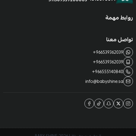
روابط مهمة
تواصل معنا
+966539362039
+966539362039
+966555140840
info@babyshine.sa