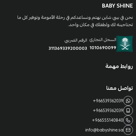
BABY SHINE
نحن في بيبي شاين نهتم ونساعدكم في رحلة الأمومة وتوفير كل ما
تحتاجينه لك ولطفلك في مكان واحد.
السجل التجاري
الرقم الضريبي
1010690099
311369339200003
روابط مهمة
تواصل معنا
+966539362039
+966539362039
+966555140840
info@babyshine.sa