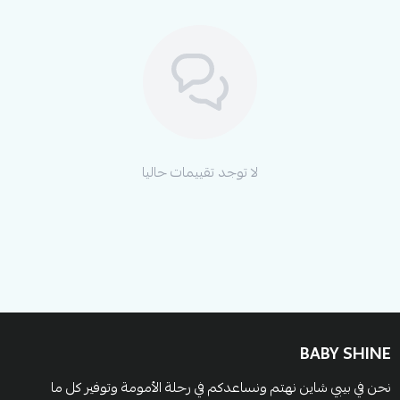
أثناء النوم، مما يضمن راحة أفضل لطفلك.
ناموسية للحماية:
توفر حماية فعالة ضد الحشرات
والبعوض، مما يجعل نوم طفلك أكثر أمانًا.
مرتبة مريحة لحديثي الولادة:
توفر الراحة التي يحتاجها
طفلك، مما يعزز نومه العميق.
حجم مدمج بعد الطي:
يجعل التخزين أسهل ويوفر
لا توجد تقييمات حاليا
المساحة، مما يجعل من السرير خيارًا عمليًا ومناسبًا
للمساحات الصغيرة.
هيكل صلب ومتين:
يضمن لك استدامة وجودة طويلة
الأمد، مما يجعل السرير استثمارًا مميزًا لعائلتك.
احصلي على سرير نكست تو مي الآن عبر متجر بيبي شاين في
BABY SHINE
السعودية،
واستفيدي من إمكانية الدفع بالتقسيط المريح على 4
دفعات دون فوائد عبر تمارا وتابي!
نحن في بيبي شاين نهتم ونساعدكم في رحلة الأمومة وتوفير كل ما