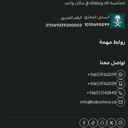
تحتاجينه لك ولطفلك في مكان واحد.
السجل التجاري
الرقم الضريبي
1010690099
311369339200003
روابط مهمة
تواصل معنا
+966539362039
+966539362039
+966555140840
info@babyshine.sa