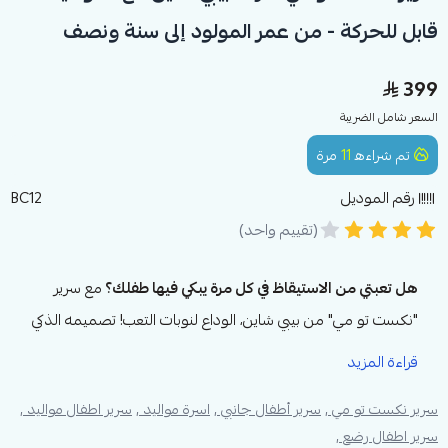
قابل للحركة - من عمر المولود إلى سنة ونصف
399
السعر شامل الضريبة
تم شراءه
11
مرة
رقم الموديل
BC12
(تقييم واحد)
هل تعبتي من الاستيقاظ في كل مرة يبكي فيها طفلك؟
مع سرير
"نكست تو مي" من بيبي شاين، الوداع لنوبات التعب! تصميمه الذكي
يضمن لكِ الراحة القصوى، فطفلك بجانبك طوال الليل دون الحاجة
قراءة المزيد
للنهوض.
سرير نكست تو مي ,
سرير أطفال جانبي ,
اسرة مواليد ,
سرير اطفال مواليد ,
استمتعي بنوم هادئ ومريح مع سرير "نكست تو مي" الذي يميزك
سرير اطفال رضع ,