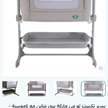
سرير نكست تو مي ماركة بيبي شاين مع ناموسية -