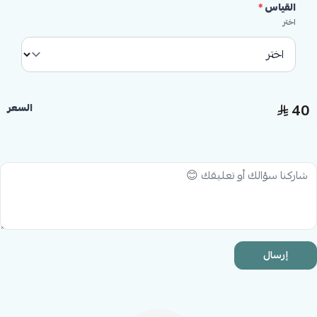
القياس
*
اختر
40
السعر
إرسال