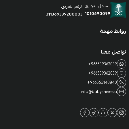
السجل التجاري
الرقم الضريبي
1010690099
311369339200003
روابط مهمة
تواصل معنا
+966539362039
+966539362039
+966555140840
info@babyshine.sa