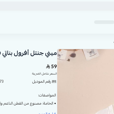
ميني جنتل أفرول بناتي
59
السعر شامل الضريبة
رقم الموديل
73
المواصفات:
• الخامة: مصنوع من القطن الناعم وا
• التصميم: أفرول بناتي أنيق مع تيش