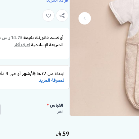
قراءة المزيد
• عدد القطع: يتكون من قطعتين (أفرو
• العمر المناسب: 6-9 أشهر.
• الراحة: خامة خفيفة ومريحة تناسب ا
• الإغلاق: أزرار عملية لتسهيل التغيير وا
أو قسم فاتورتك بقيمة
ع
14.75 ر.س
الشريعة الإسلامية
اعرف أكثر
لماذا يجب شراؤه؟
يمنح هذا الطقم المصنوع من القطن الن
تصميمه العملي والجميل يجعله مثاليًا 
للأطفال الصغار.
القياس
*
اختر
59