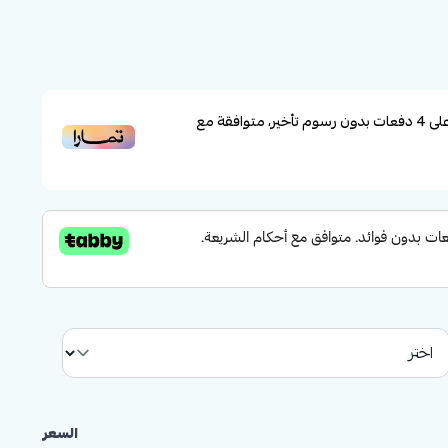
ل + تيشيرت).
لأجواء الدافئة وتمنح طفلتك حرية الحركة.
لارتداء.
لى
4
دفعات بدون رسوم تأخير، متوافقة مع
اعم طفلتك الراحة والأناقة في نفس الوقت.
للخروج أو للاستخدام اليومي، كما أنه خيار رائع كهدية مميزة
السعر