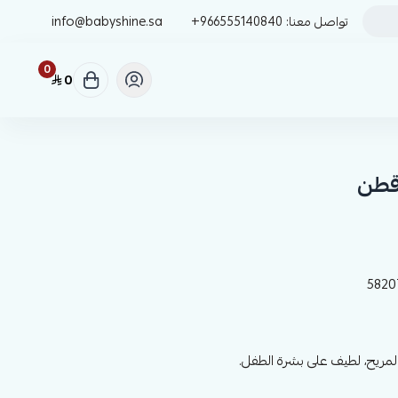
تواصل معنا:
+966555140840
info@babyshine.sa
0
0
 قطن
5820
لمريح، لطيف على بشرة الطفل.
يرت بأكمام قصيرة لمظهر جذاب وعصري.