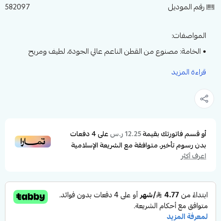
رقم الموديل
582097
المواصفات:
• الخامة: مصنوع من القطن الناعم عالي الجودة، لطيف ومريح
لبشرة الطفل.
قراءة المزيد
• التصميم: أفرول أنيق بتفاصيل كشكش وفيونكة لمظهر راقٍ
يناسب الصغيرات.
• عدد القطع: يتكون من 2 قطعة (أفرول + قبعة مطابقة).
• الأكمام: طويلة لحماية الطفل ومنحه الدفء اللازم.
أو قسم فاتورتك بقيمة
على
4
دفعات
12.25 ر.س
بدون رسوم تأخير، متوافقة مع الشريعة الإسلامية
• الإغلاق: أزرار خلفية لتسهيل عملية الارتداء والتغيير.
اعرف أكثر
• الراحة: خامة ناعمة قابلة للتهوية تمنح الراحة والمرونة لحركة
الطفل.
لماذا يجب شراؤه؟