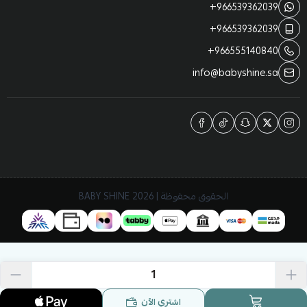
+966539362039
+966539362039
+966555140840
info@babyshine.sa
الحقوق محفوظة | 2026
BABY SHINE
اشتري الآن