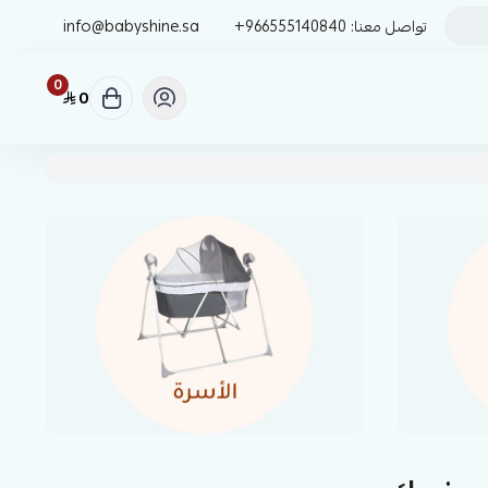
تواصل معنا:
+966555140840
info@babyshine.sa
0
0