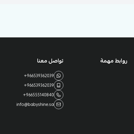
روابط مهمة
تواصل معنا
+966539362039
+966539362039
+966555140840
info@babyshine.sa