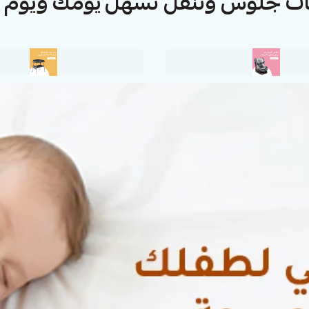
ت جلوس وتنقل تسهل يومك ويوم 