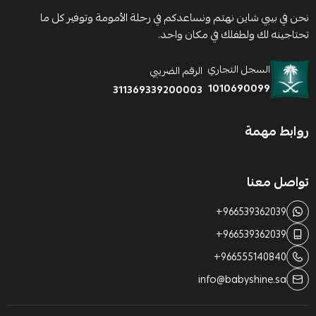
نحن في بيبي شاين نهتم ونساعدكم في رحلة الأمومة وتوفير كل ما
تحتاجينه لك ولطفلك في مكان واحد.
السجل التجاري
الرقم الضريبي
1010690099
311369339200003
روابط مهمة
تواصل معنا
+966539362039
+966539362039
+966555140840
info@babyshine.sa