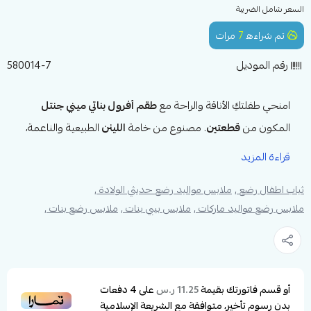
السعر شامل الضريبة
تم شراءه
7
مرات
رقم الموديل
580014-7
امنحي طفلتكِ الأناقة والراحة مع
طقم أفرول بناتي ميني جنتل
المكون من
قطعتين
. مصنوع من خامة
اللينن
الطبيعية والناعمة،
يتوفر باللون
التيفاني، الزهري، والبيج
. يتميز بتفاصيل
دانتيل
رقيقة
قراءة المزيد
عند الياقة والحواف، ويأتي مع
ربطة شعر
متناسقة لتضفي على
ثياب اطفال رضع ,
ملابس مواليد رضع حديثي الولادة ,
طفلتك إطلالة متكاملة وجذابة. الطقم مثالي للمناسبات الخاصة
ملابس رضع مواليد ماركات ,
ملابس بيبي بنات ,
ملابس رضع بنات ,
ويضمن الراحة التامة لطفلتك طوال اليوم.
مواصفات طقم أفرول ميني جنتل بناتي مع ربطة
شعر من 3-12 شهر:
أو قسم فاتورتك بقيمة
على
4
دفعات
11.25 ر.س
نوع المنتج
:
طقم أفرول بناتي
بدون رسوم تأخير، متوافقة مع الشريعة الإسلامية