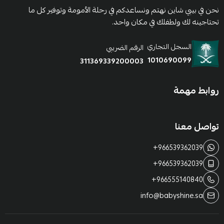
نحن في بيبي شاين نهتم ونساعدكم في رحلة الأمومة وتوفير كل ما
تحتاجينه لك ولطفلك في مكان واحد.
السجل التجاري
الرقم الضريبي
1010690099
311369339200003
روابط مهمة
تواصل معنا
+966539362039
+966539362039
+966555140840
info@babyshine.sa