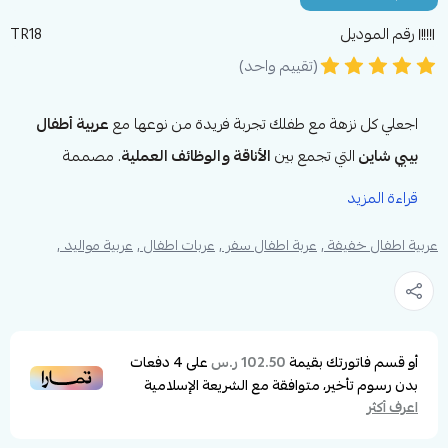
رقم الموديل
TR18
(تقييم واحد)
اجعلي كل نزهة مع طفلك تجربة فريدة من نوعها مع
عربية أطفال
بيبي شاين
التي تجمع بين
الأناقة والوظائف العملية
. مصممة
لتلبية احتياجات الأمهات العصريات، هذه العربة توفر لكِ ولطفلكِ
قراءة المزيد
الراحة والأمان
بلمسة من الفخامة.
عربية اطفال خفيفة ,
عربة اطفال سفر ,
عربات اطفال ,
عربية مواليد ,
مواصفات أفضل عربية أطفال
تدخل الطيارة
بمقعد قابل للطي من بيبي شاين:
المنتج
:
عربية أطفال
أو قسم فاتورتك بقيمة
على
4
دفعات
102.50 ر.س
الوزن
: 7 كيلو غرام.
بدون رسوم تأخير، متوافقة مع الشريعة الإسلامية
المواد
: مزيج فاخر من الكتان والجلد.
اعرف أكثر
العمر :
من عمر المولود إلى 3 سنوات