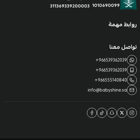
1010690099
311369339200003
روابط مهمة
تواصل معنا
+966539362039
+966539362039
+966555140840
info@babyshine.sa