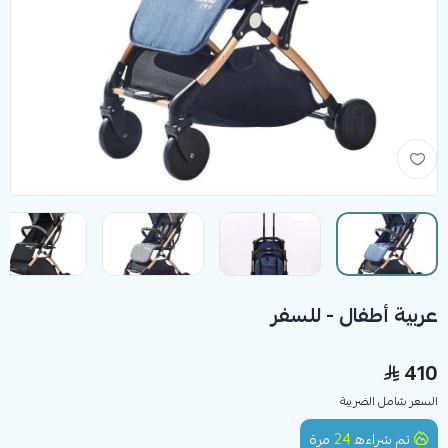
عربية أطفال - للسفر
410
السعر شامل الضريبة
تم شراءه
24
مرة