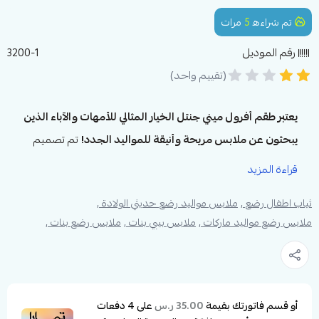
تم شراءه
5
مرات
رقم الموديل
3200-1
(تقييم واحد)
يعتبر طقم أفرول ميني جنتل الخيار المثالي للأمهات والآباء الذين
يبحثون عن ملابس مريحة وأنيقة للمواليد الجدد!
تم تصميم
هذا الطقم ذو الخمسة قطع باستخدام قماش تريكو ناعم يضمن
قراءة المزيد
الراحة التامة لبشرة الطفل الحساسة.
ثياب اطفال رضع ,
ملابس مواليد رضع حديثي الولادة ,
ويتميز الطقم بتفاصيل دقيقة وألوان هادئة،
مما يجعله مناسبًا
ملابس رضع مواليد ماركات ,
ملابس بيبي بنات ,
ملابس رضع بنات ,
لجميع المناسبات اليومية!
مواصفات طقم أفرول ميني جنتل 5 قطع في
السعودية:
أو قسم فاتورتك بقيمة
على
4
دفعات
35.00 ر.س
العلامة التجارية:
ميني جنتل