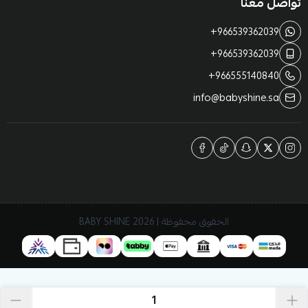
تواصل معنا
+966539362039
+966539362039
+966555140840
info@babyshine.sa
الحقوق محفوظة | 2026
BABY SHINE