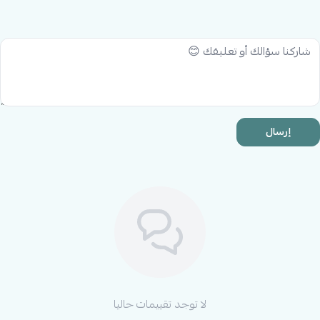
دللي طفلك مع
طقم أفرول
ميني جنتل الآن! تسوقيه من متجر بيبي
شاين في السعودية
وقسطي طلبك على 4 دفعات عن طريق تمارا
وتابي!
إرسال
لا توجد تقييمات حاليا