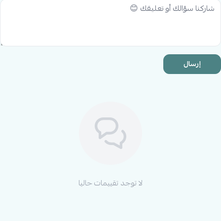
بالأناقة.
حذاء صيفي ناعم:
الحذاء المصمم خصيصًا ليتماشى مع
الطقم يوفر نعومة لقدمي الصغيرة مع تصميم عملي
سهل الارتداء والخلع.
إرسال
إكسسوارات متكاملة:
القبعة المتناسقة وملف تغيير
الحفاضات يضمنان أن يكون طقم طفلتك متكاملاً وجاهزًا
لأي خروجة صيفية، لتبدو أنيقة وتشعر بالراحة في كل
لحظة.
مثالي للأيام الدافئة:
هذا الطقم الخفيف والعملي مناسب
للنزهات والأيام الصيفية الحارة، ليضمن لطفلتك شعورًا
بالراحة والجاذبية طوال اليوم.
لا توجد تقييمات حاليا
اجعلي كل يوم صيفي مميزًا مع طقم ميني جنتل 4 قطع للفتيات.
تصميم أنيق مع تفاصيل ناعمة من الدانتيل يجمع بين الراحة