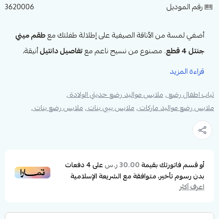
رقم الموديل
3620006
أضفي لمسة من الأناقة الصيفية على إطلالة طفلتك مع
طقم ميني
جنتل 4 قطع
. مصنوع من نسيج ناعم مع
تفاصيل دانتيل
أنيقة،
يتضمن
بلوزة بيضاء
ناعمة،
شورت
مريح،
حذاء
صيفي،
قراءة المزيد
وإكسسوارات متناسقة مثل
القبعة وملف تغيير الحفاضات
. الطقم
ثياب اطفال رضع ,
ملابس مواليد رضع حديثي الولادة ,
مصمم ليوفر الراحة والجاذبية طوال اليوم، مع مراعاة العملية
ملابس رضع مواليد ماركات ,
ملابس بيبي بنات ,
ملابس رضع بنات ,
وسهولة الارتداء، مما يجعله مثاليًا للأيام الدافئة والنزهات.
مواصفات طقم فستان ميني جنتل الصيفي من
عمر 3 إلى 12 شهر:
أو قسم فاتورتك بقيمة
على
4
دفعات
30.00 ر.س
نوع المنتج
:
طقم فستان صيفي
بدون رسوم تأخير، متوافقة مع الشريعة الإسلامية
اعرف أكثر
العلامة التجارية
: ميني جنتل
عدد القطع
: 4 قطع