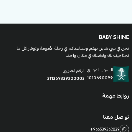
والعملية لتكون طفلتك متألقة في كل مناسبة. اطلبيه الآن من
بيبي شاين واستمتعي بالأناقة الصيفية لطفلتك!
BABY SHINE
نحن في بيبي شاين نهتم ونساعدكم في رحلة الأمومة وتوفير كل ما
تحتاجينه لك ولطفلك في مكان واحد.
السجل التجاري
الرقم الضريبي
1010690099
311369339200003
روابط مهمة
تواصل معنا
+966539362039