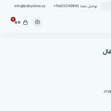
تواصل معنا:
+966555140840
info@babyshine.sa
0
0
فال
JY58