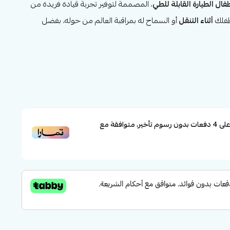
فال الطيارة القابلة للطي
، المصممة لتوفير تجربة قيادة فريدة من
طفلك
أثناء التنقل
أو السماح له بمراقبة العالم من حوله، بفضل
ن من عمر الولادة إلى 4 سنوات
:
كبر.
ير مريح.
لى
4
دفعات بدون رسوم تأخير، متوافقة مع
افية.
اة اليومية النشطة.
تطلبات السفر.
.
ولة.