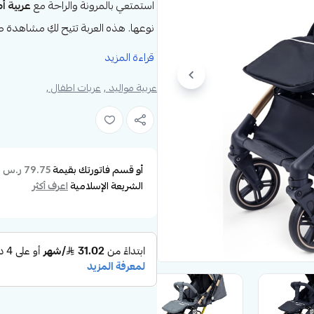
استمتعي بالمرونة والراحة مع
عربية أط
نوعها. هذه العربة تتيح لكِ مشاهدة 
خاصية
القيادة في كلا الاتجاهين
.
قراءة المزيد
عربية مواليد ,
عربات اطفال ,
مواصفات عربية أطفال
جايو
المنتج
:
عربية أطفال
التصميم
: قيادة باتجاهين لمرونة أ
الكرسي
: قابل للطي ويتحول إلى سر
أو قسم فاتورتك بقيمة
ع
79.75 ر.س
الفرامل
: خلفية لضمان سلامة إض
الشريعة الإسلامية
اعرف أكثر
الهيكل
: متين ومصمم لتحمل الحي
التخزين
: سهل الطي لتتناسب مع م
العمر
: من عمر الولادة إلى 4 سنوات.
المرونة
: فتح وإغلاق بسهولة كبيرة
الكفرات
: فك وتركيب الكفرات بسه