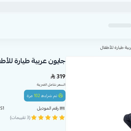
بية طيارة للأطفال
جايون عربية طيارة للأط
319
السعر شامل الضريبة
تم شراءه
102
مرة
رقم الموديل
S1
(3 تقييمات)