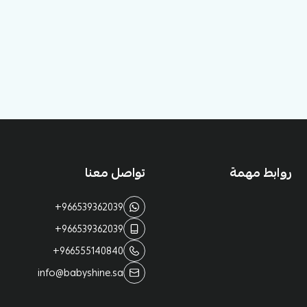
روابط مهمة
تواصل معنا
+966539362039
+966539362039
+966555140840
info@babyshine.sa